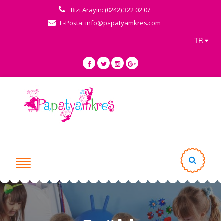
Bizi Arayın: (0242) 322 02 07
E-Posta: info@papatyamkres.com
TR