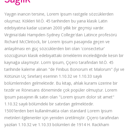
Yaygın inancın tersine, Lorem Ipsum rastgele sözcüklerden
oluşmaz. Kökleri M.Ö. 45 tarihinden bu yana klasik Latin
edebiyatına kadar uzanan 2000 yıllık bir geçmişi vardır.
Virginia'daki Hampden-Sydney College'dan Latince profesörü
Richard McClintock, bir Lorem Ipsum pasajında geçen ve
anlaşılması en güç sözcüklerden biri olan 'consectetur'
sözcüğünün klasik edebiyattaki örneklerini incelediğinde kesin bir
kaynağa ulaşmıştır. Lorm Ipsum, Çiçero tarafından M.Ö. 45
tarihinde kaleme alınan "de Finibus Bonorum et Malorum" (İyi ve
Kötünün Uç Sınırları) eserinin 1.10.32 ve 1.10.33 sayılı
bölümlerinden gelmektedir. Bu kitap, ahlak kuramı üzerine bir
tezdir ve Rönesans döneminde çok popüler olmuştur. Lorem
Ipsum pasajının ilk satırı olan "Lorem ipsum dolor sit amet"
1.10.32 sayılı bölümdeki bir satırdan gelmektedir.
1500'lerden beri kullanılmakta olan standard Lorem Ipsum
metinleri ilgilenenler için yeniden üretilmiştir. Çiçero tarafından
yazılan 1.10.32 ve 1.10.33 bölümleri de 1914 H. Rackham