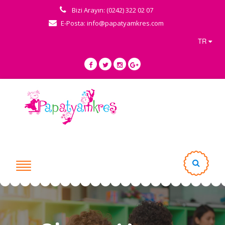
Bizi Arayın: (0242) 322 02 07
E-Posta: info@papatyamkres.com
TR